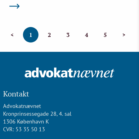
<
1
2
3
4
5
>
Kontakt
Advokatnævnet
Kronprinsessegade 28, 4. sal
1306 København K
CVR: 53 35 50 13